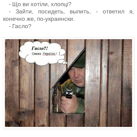
- Щ
о ви хотіли, хлопці?
- Зайти, посидеть,
выпить, - ответил я,
конечно же, по-украински.
- Гасло?