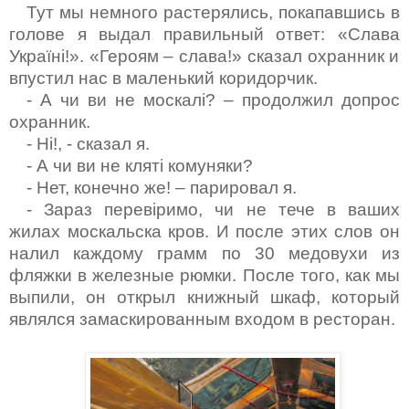
Тут
мы немного растерялись, покапавшись в
голове я выдал правильный ответ: «Слава
Україні!». «Героям – слава!» сказал охранник и
впустил нас в маленький коридорчик.
- А чи ви не москал
і? – продолжил допрос
охранник.
- Ні!, - сказал я.
- А чи ви не кляті комуняки?
- Нет, конечно же! – парировал я.
- Зараз перевіримо, чи не тече в ваших
жилах москальска кров. И после этих слов он
налил каждому грамм по 30 медовухи из
фляжки в железные рюмки.
После
того, как мы
выпили, он открыл книжный шкаф, который
являлся замаскированным входом в ресторан.