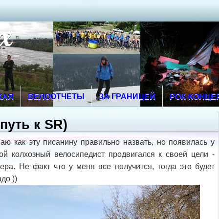
х
КАЯ
ВЕЛООТЧЕТЫ
ЗА ГРАНИЦЕЙ
РОК-КОНЦЕ
(путь к SR)
знаю как эту писанину правильно назвать, но появилась у
той колхозный велосипедист продвигался к своей цели -
ра. Не факт что у меня все получится, тогда это будет
до ))