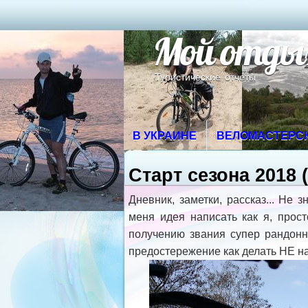
Мой отды
Туристические отчеты
В УКРАИНЕ
ВЕЛОМАСТЕРС
Старт сезона 2018 
Дневник, заметки, рассказ... Не 
меня идея написать как я, прос
получению звания супер рандонне
предостережение как делать НЕ на