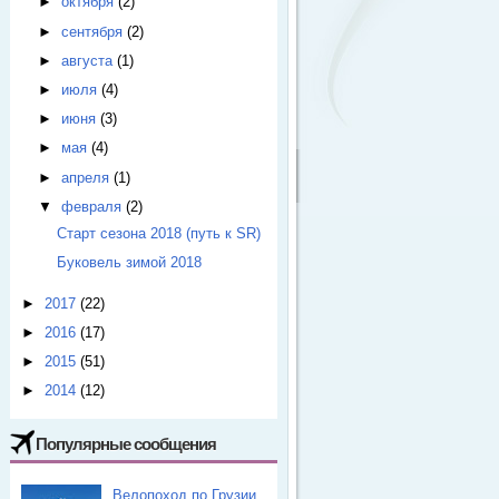
►
октября
(2)
►
сентября
(2)
►
августа
(1)
►
июля
(4)
►
июня
(3)
►
мая
(4)
►
апреля
(1)
▼
февраля
(2)
Старт сезона 2018 (путь к SR)
Буковель зимой 2018
►
2017
(22)
►
2016
(17)
►
2015
(51)
►
2014
(12)
Популярные сообщения
Велопоход по Грузии