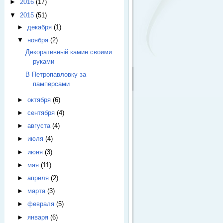
►
2016
(17)
▼
2015
(51)
►
декабря
(1)
▼
ноября
(2)
Декоративный камин своими
руками
В Петропавловку за
памперсами
►
октября
(6)
►
сентября
(4)
►
августа
(4)
►
июля
(4)
►
июня
(3)
►
мая
(11)
►
апреля
(2)
►
марта
(3)
►
февраля
(5)
►
января
(6)