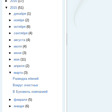
►
2016
(17)
▼
2015
(51)
►
декабря
(1)
►
ноября
(2)
►
октября
(6)
►
сентября
(4)
►
августа
(4)
►
июля
(4)
►
июня
(3)
►
мая
(11)
►
апреля
(2)
▼
марта
(3)
Разведка ебеней
Вокруг очистных
В Буковель компанией
►
февраля
(5)
►
января
(6)