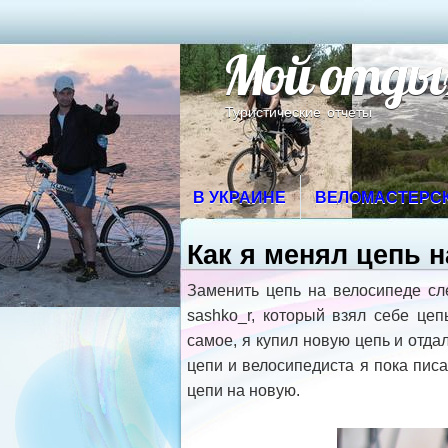
Мой отды
Туристические отчеты
В УКРАИНЕ
ВЕЛОМАСТЕРС
Как я менял цепь 
Заменить цепь на велосипеде сл
sashko_r, который взял себе це
самое, я купил новую цепь и отда
цепи и велосипедиста я пока пис
цепи на новую.