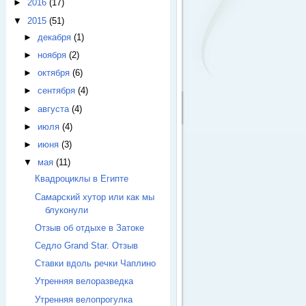
►
2016
(17)
▼
2015
(51)
►
декабря
(1)
►
ноября
(2)
►
октября
(6)
►
сентября
(4)
►
августа
(4)
►
июля
(4)
►
июня
(3)
▼
мая
(11)
Квадроциклы в Египте
Самарский хутор или как мы
блуконули
Отзыв об отдыхе в Затоке
Седло Grand Star. Отзыв
Ставки вдоль речки Чаплино
Утренняя велоразведка
Утренняя велопрогулка