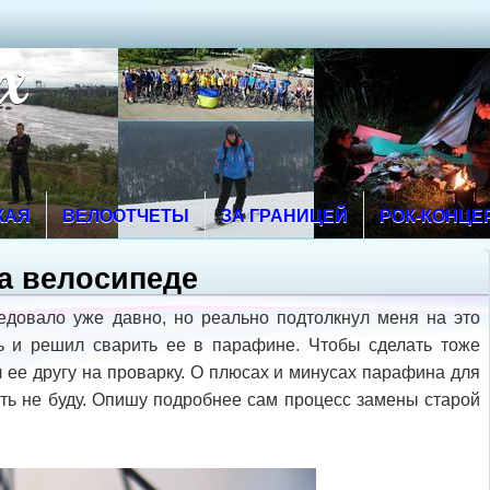
х
КАЯ
ВЕЛООТЧЕТЫ
ЗА ГРАНИЦЕЙ
РОК-КОНЦЕ
на велосипеде
едовало уже давно, но реально подтолкнул меня на это
пь и решил сварить ее в парафине. Чтобы сделать тоже
л ее другу на проварку. О плюсах и минусах парафина для
ать не буду. Опишу подробнее сам процесс замены старой