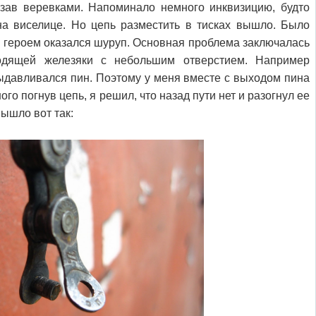
язав веревками. Напоминало немного инквизицию, будто
на виселице. Но цепь разместить в тисках вышло. Было
м героем оказался шуруп. Основная проблема заключалась
одящей железяки с небольшим отверстием. Например
выдавливался пин. Поэтому у меня вместе с выходом пина
го погнув цепь, я решил, что назад пути нет и разогнул ее
Вышло вот так: