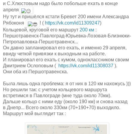
и С.Хлюстовым надо было побольше ехать в конце
апреля
Ну тут и пришёлся кстати Бревет 200 имени Александра
Рябоконя
! (
https://vk.com/id11309247
)
Кольцевой, круговой его маршрут
200 км
:
Першотравенск-Павлоград-
Юрьевка-Лозовая-Близнюки-
Петропавловка-Першотравенск...
Он давно запланировал его ехать, и именно 29 апреля,
ввиду четкой привязки к выходным на работе.
И планировал его ехать с кумом, одноклассником своим
Дмитрием Ослоповым (
https://vk.com/id11308037
).
Они оба из Першотравенска.
Была лишь одна проблема: я от них в 120 км нахожусь )))
Но решили так: с учетом кольцевого маршрута
встретимся в Павлограде (мне туда около 70км).
Дальше кольцо с ними еду (около 190 км) и снова назад
в Днепр... Всего около 330км (70+190+70) выходило.
Маршрут мой выглядит так :