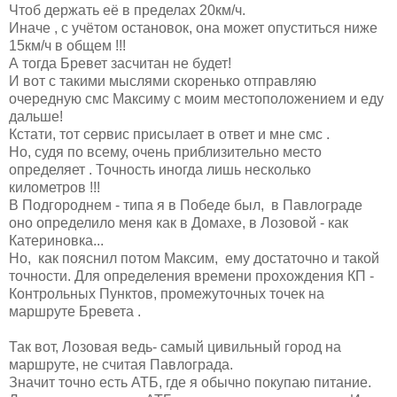
Чтоб держать её в пределах 20км/ч.
Иначе , с учётом остановок, она может опуститься ниже
15км/ч в общем !!!
А тогда Бревет засчитан не будет!
И вот с такими мыслями скоренько отправляю
очередную смс Максиму с моим местоположением и еду
дальше!
Кстати, тот сервис присылает в ответ и мне смс .
Но, судя по всему, очень приблизительно место
определяет . Точность иногда лишь несколько
километров !!!
В Подгороднем - типа я в Победе был, в Павлограде
оно определило меня как в Домахе, в Лозовой - как
Катериновка...
Но, как пояснил потом Максим, ему достаточно и такой
точности. Для определения времени прохождения КП -
Контрольных Пунктов, промежуточных точек на
маршруте Бревета .
Так вот, Лозовая ведь- самый цивильный город на
маршруте, не считая Павлограда.
Значит точно есть АТБ, где я обычно покупаю питание.