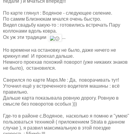
педали ) и мчаться вперед!!!
По карте глянул : Водяное - следующее селение.
По самим Близнюкам мчался очень быстро.
Видел свадьбу какую-то : готовились встречать Пару
коллонами вдоль ковра.
Ох уж эти традиции
...
Но времени на остановку не было, даже ничего не
крикнул им! И проехал дальше.
Немного проехав похожий поворот (уже никаких знаков
не было), остановился.
Сверился по карте Maps.Me : Да, поворачивать тут!
Уточнил ещё у встреченного водителя машины : всё
правильно.
Дальше карта показывала ровную дорогу. Ровную в
смысле без поворотов особых )))
Где-то в районе с.Водяное, насколько я помню и "умею"
пользоваться техникой ( приложением Strata в данном
случае ), я развил максимальную в этой поездке
скорость : 55км/ч !!!