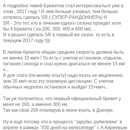
А подробно темой Бреветов стал интересоваться уже в
этом , 2017 году ! И чем больше узнавал, тем больше
хотелось сделать SR ( СУПЕР-РАНДОННЕРа) !!!
SR - Это тот, кто в течении одного сезона проедет хотя
бы 4 Бревета ( на 200, 300, 400 и 600 км) ...
И я решил сделать SR в первый же сезон, то есть в
текущем 2017 году !)))
В любом бревете общая средняя скорость должна быть
не менее 15 км/ч ! То есть с учетом остановок, отдыхов,
питания ( иногда и сна) нужно двигаться не менее 15 км/
ч...
А для этого (по моему опыту) надо ехать не медленнее,
чем 20 км/ч всю эту огромную дистанцию. С учетом
обычных недолгих остановок и выйдет 15+км/ч...
Так уж получилось, что первый официальный бревет у
меня не 200, а именно 300 км.
Так как свои 200 планирую в июне ехать, в Днепре.
Ну и ещё потому, что в процессе "зарубы, рубиловки" в
апреле в рамках "#30 дней на велосипеде" с А.Киреевым