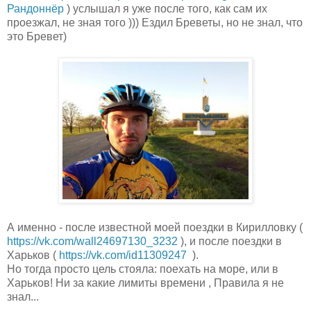
Рандоннёр
) услышал я уже после того, как сам их
проезжал, не зная того ))) Ездил Бреветы, но не знал, что
это Бревет)
А именно - после известной моей поездки в Кирилловку (
https://vk.com/wall24697130_
3232
), и после поездки в
Харьков (
https://vk.com/id11309247
).
Но тогда просто цель стояла: поехать на море, или в
Харьков! Ни за какие лимиты времени , Правила я не
знал...