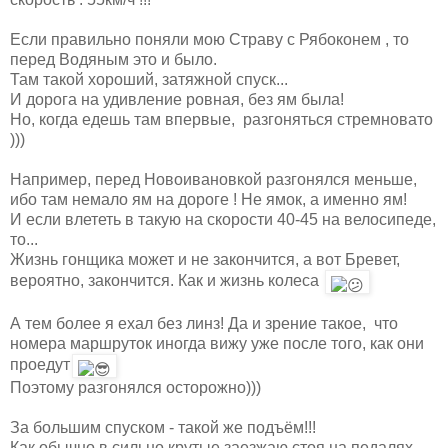
Если правильно поняли мою Страву с Рябоконем , то
перед Водяным это и было.
Там такой хороший, затяжной спуск...
И дорога на удивление ровная, без ям была!
Но, когда едешь там впервые, разгоняться стремновато
)))
Например, перед Новоивановкой разгонялся меньше,
ибо там немало ям на дороге ! Не ямок, а именно ям!
И если влететь в такую на скорости 40-45 на велосипеде,
то...
Жизнь гонщика может и не закончится, а вот Бревет,
вероятно, закончится. Как и жизнь колеса
А тем более я ехал без линз! Да и зрение такое, что
номера маршруток иногда вижу уже после того, как они
проедут
Поэтому разгонялся осторожно)))
За большим спуском - такой же подъём!!!
Как обычно в сильно крутые заезжаю стоя на педалях,