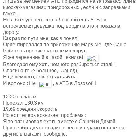
Лишь за неимением АТБ приходится на заправках. Или в
киосках-магазинах придорожных , если и с заправками
глухо...
Но я был уверен, что в Лозовой есть АТБ : и
встречаемая девушка подтвердила это и показала
дорогу.
Как раз по пути мне, как я понял!
Ориентировался по приложению Maps.Me , где Саша
Рябоконь прорисовал мне маршрут.
Я же деревянный в такой технике!
Благодаря ему хоть немного разбираться стал!!!
Спасибо тебе большое, Саня!)))
Ещё немного, совсем чуть-чуть...
И вот оно : Не
, а АТБ в Лозовой !
13:30 на часах
Проехал 130.3 км
19,69 средняя скорость
Но вот теперь возникает проблема :
Я то планировал ехать вместе с Сашей и Димой!
При необходимости один с велосипедами останется,
другие в магазин свободно.