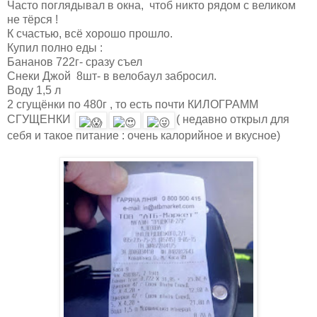
Часто поглядывал в окна, чтоб никто рядом с великом
не тёрся !
К счастью, всё хорошо прошло.
Купил полно еды :
Бананов 722г- сразу съел
Снеки Джой 8шт- в велобаул забросил.
Воду 1,5 л
2 сгущёнки по 480г , то есть почти КИЛОГРАММ
СГУЩЕНКИ
( недавно открыл для
себя и такое питание : очень калорийное и вкусное)