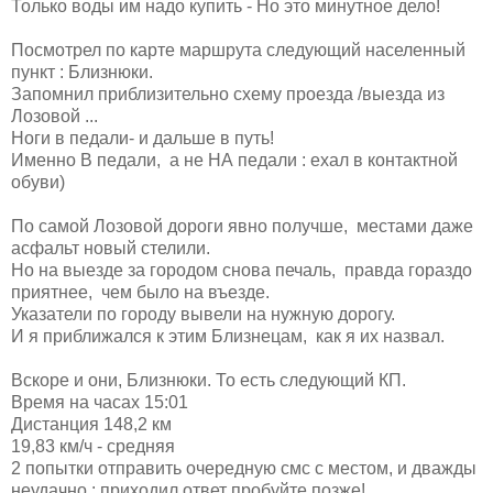
Только воды им надо купить - Но это минутное дело!
Посмотрел по карте маршрута следующий населенный
пункт : Близнюки.
Запомнил приблизительно схему проезда /выезда из
Лозовой ...
Ноги в педали- и дальше в путь!
Именно В педали, а не НА педали : ехал в контактной
обуви)
По самой Лозовой дороги явно получше, местами даже
асфальт новый стелили.
Но на выезде за городом снова печаль, правда гораздо
приятнее, чем было на въезде.
Указатели по городу вывели на нужную дорогу.
И я приближался к этим Близнецам, как я их назвал.
Вскоре и они, Близнюки. То есть следующий КП.
Время на часах 15:01
Дистанция 148,2 км
19,83 км/ч - средняя
2 попытки отправить очередную смс с местом, и дважды
неудачно : приходил ответ пробуйте позже!