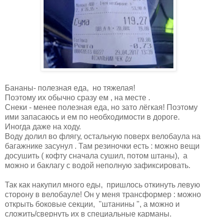
Бананы- полезная еда, но тяжелая!
Поэтому их обычно сразу ем , на месте .
Снеки - менее полезная еда, но зато лёгкая! Поэтому
ими запасаюсь и ем по необходимости в дороге.
Иногда даже на ходу.
Воду долил во флягу, остальную поверх велобаула на
багажнике засунул . Там резиночки есть : можно вещи
досушить ( кофту сначала сушил, потом штаны), а
можно и баклагу с водой неполную зафиксировать.
Так как накупил много еды, пришлось откинуть левую
сторону в велобауле! Он у меня трансформер : можно
открыть боковые секции, "штанины ", а можно и
сложить/свернуть их в специальные карманы.