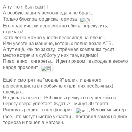
А тут то я был сам !!!
А особую защиту велосипеда я не брал...
Только блокиратор диска тормоза
Его практически невозможно сбить, перекусить,
отрезать!
Зато легко можно унести велосипед на плече .
Или увезти на машине, которых полно возле АТБ.
А тут ещё, как по заказу, стрёмная компашка тусит :
место встречи в субботу у них там, видимо!
Пиво, вино, сигареты... И дети рядом : выходные весело
народ проводит
Ещё и смотрят на "модный" велик, и дивного
велосипедиста в необычных (для них необычных)
одеждах...
Но делать нечего : Рябоконь гречку со сгущенкой на
берегу озера уплетает. Ждать? - минут 30 терять .
Рискнуть решил : снял фонарик
, Велокомпьютер
(всё, что могут быстро украсть) , поставил замок на диск
тормоза и пошёл в магазин.