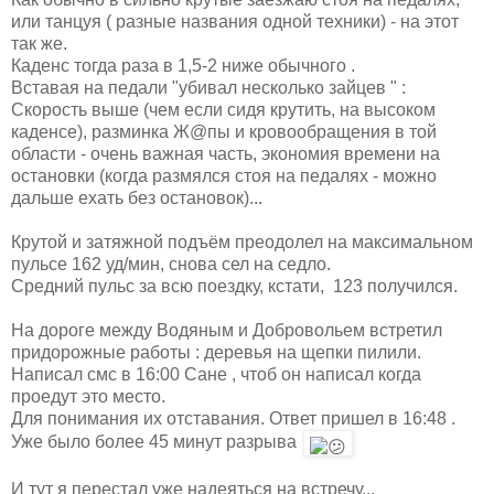
или танцуя ( разные названия одной техники) - на этот
так же.
Каденс тогда раза в 1,5-2 ниже обычного .
Вставая на педали "убивал несколько зайцев " :
Скорость выше (чем если сидя крутить, на высоком
каденсе), разминка Ж@пы и кровообращения в той
области - очень важная часть, экономия времени на
остановки (когда размялся стоя на педалях - можно
дальше ехать без остановок)...
Крутой и затяжной подъём преодолел на максимальном
пульсе 162 уд/мин, снова сел на седло.
Средний пульс за всю поездку, кстати, 123 получился.
На дороге между Водяным и Добровольем встретил
придорожные работы : деревья на щепки пилили.
Написал смс в 16:00 Сане , чтоб он написал когда
проедут это место.
Для понимания их отставания. Ответ пришел в 16:48 .
Уже было более 45 минут разрыва
И тут я перестал уже надеяться на встречу...