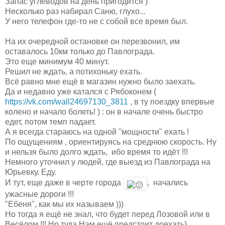
Запас углеводов на день пригодится )
Несколько раз набирал Саню, глухо...
У него телефон где-то не с собой все время был.
На их очередной остановке он перезвонил, им
оставалось 10км только до Павлограда.
Это еще минимум 40 минут.
Решил не ждать, а потихоньку ехать.
Всё равно мне ещё в магазин нужно было заехать.
Да и недавно уже катался с Рябоконем (
https://vk.com/wall24697130_
3811
, в ту поездку впервые
колено и начало болеть! ) : он в начале очень быстро
едет, потом темп падает.
А я всегда стараюсь на одной "мощности" ехать !
По ощущениям , ориентируясь на среднюю скорость. Ну
и нельзя было долго ждать, ибо время то идёт !!!
Немного уточнил у людей, где выезд из Павлограда на
Юрьевку. Еду.
И тут, еще даже в черте города
, начались
ужасные дороги !!!
"Ебеня", как мы их называем )))
Но тогда я ещё не знал, что будет перед Лозовой или в
Весёлом !!! Но туда Нам ещё предстоит доехать)