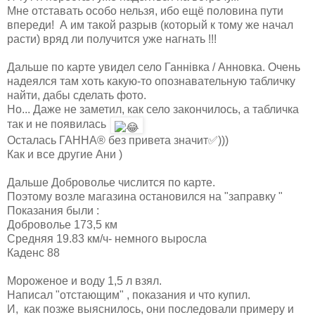
Мне отставать особо нельзя, ибо ещё половина пути
впереди! А им такой разрыв (который к тому же начал
расти) вряд ли получится уже нагнать !!!
Дальше по карте увидел село Ганнівка / Анновка. Очень
надеялся там хоть какую-то опознавательную табличку
найти, дабы сделать фото.
Но... Даже не заметил, как село закончилось, а табличка
так и не появилась
Осталась ГАННА® без привета значит✅)))
Как и все другие Ани )
Дальше Доброволье числится по карте.
Поэтому возле магазина остановился на "заправку "
Показания были :
Доброволье 173,5 км
Средняя 19.83 км/ч- немного выросла
Каденс 88
Мороженое и воду 1,5 л взял.
Написал "отстающим" , показания и что купил.
И, как позже выяснилось, они последовали примеру и