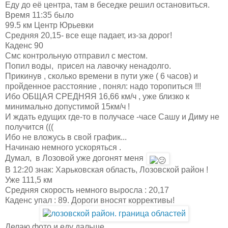
Еду до её центра, там в беседке решил остановиться.
Время 11:35 было
99.5 км Центр Юрьевки
Средняя 20,15- все еще падает, из-за дорог!
Каденс 90
Смс контрольную отправил с местом.
Попил воды, присел на лавочку ненадолго.
Прикинув , сколько времени в пути уже ( 6 часов) и
пройденное расстояние , понял: надо торопиться !!!
Ибо ОБЩАЯ СРЕДНЯЯ 16,66 км/ч , уже близко к
минимально допустимой 15км/ч !
И ждать едущих где-то в получасе -часе Сашу и Диму не
получится (((
Ибо не вложусь в свой график...
Начинаю немного ускоряться .
Думал, в Лозовой уже догонят меня
В 12:20 знак: Харьковская область, Лозовской район !
Уже 111,5 км
Средняя скорость немного выросла : 20,17
Каденс упал : 89. Дороги вносят коррективы!
Делаю фото и еду дальше .