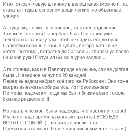
Итак, открыл левую штанину в велоштанах (можно и так
сказать) : туда в основном вещи легкие, но объемные,
уложил.
А сгущенку, снеки - в основное, верхнее отделение.
Там же и тяжелый Павербанк был. Поставил уже
телефон на зарядку там, чтоб не садить его до нуля.
Салфетки влажные забыл купить, возвращаться не
хотел. Поэтому , потратив до 50г воды , сполоснул после
бананов руки! Потушил бычки в урне заодно ..
Эта стоянка, как и в Павлограде на рынке, самая долгая
была . Наверное минут по 20 каждая!
Перед выездом набрал всё того же Рябоконя : Они тоже
как раз выезжать собирались. Из Новоивановки.
По моим подсчетам тогда мы были ближе всего : около
8км нас разделяло !!!
Но ждать я не мог, была надежда, что настигнут скоро!
Им то не надо время на магазин тратить ( ВСЮ ЕДУ
ВОЗЯТ С СОБОЙ! ) , и они уже поели тоже.
Поели они в намного более живописном месте, кстати )