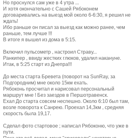
Но проснулся сам уже в 4 утра ...
И хотя окончательно с Сашей Рябоконем
договаривались на выезд мой около 6-6:30, я решил не
ждать!
Ибо раньше он писал за выезд как можно ранее, чем
раньше, тем лучше !!!
В итоге я вышел из дома в 5:15.
Включил пульсометр , настроил Страву...
Ранкипер , ввиду жестких глюков, удалил накануне.
Итак, в 5:25 старт из Днепра!!!
До места старта Бревета (поворот на SunRay, за
Подгородним) мне около 15км ехать.
Рябоконь просчитал и нарисовал персональный
маршрут мне ! Без заездов в Першотравенск.
Ехал До старта совсем неспешно. Около 6:10 был там,
возле поворота к Санрею. Проехал 14,3км , средняя
скорость была 19,17.
Сделал фото стартовое ; написал Рябоконю, что уже в
пути.