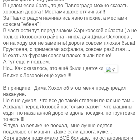
В целом если брать, то до Павлограда можно сказать
хорошая дорога ! Местами даже отличная!!!
За Павлоградом начинались явно плохие, а местами
совсем "ебеня" !
В частности тут, перед знаком Харьковской области ( а не
только Лозовского района - инфа для Димы Ослопова ,
он на ходу мог не заметить) дорога совсем плохая была!
Грунтовая, с примесями асфальта, совсем разбитая ...
И ехать за фурами совсем плохо: пыли полно!
А тут ещё и подъём.
Но... Как оказалось, это ещё были цветочки
Ближе к Лозовой ещё хуже !!!
В принципе, Дима Хохол об этом меня предупредил
накануне.
Но я не думал, что всё до такой степени печально там...
Асфальт перед Лозовой настолько разбит, что машины
ездят по накатанной дороге вдоль посадки, по грунтовке
то есть !!!
Я туда на велике не поехал, мне лучше едется
подальше от машин . Даже если дорога хуже...
Хотя время поджимало ВСЁ больше, но остановился и