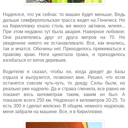
Надеялся, что уж сейчас то машин будет меньше. Ведь
дальше симферопольская трасса ведет на Геническ. Но
на Кирилловку ехало столь же много автивок, мляяя...
При этом недавно тут была авария. Наверное лобовое.
Они разлетелись друг от друга метров на 70. Но
увиденное никого не останавливало. Все, как мчались,
так и мчатся. Обочины нет. Приходилось прижиматься к
правому краю. Ноги щекотала трава, и приходилось
изгибаться от веток деревьев.
Водителю я сказал, чтобы он, когда доедет до базы
отдыха и выгрузится, позвонил мне. Решил, что если
останется совсем чуть-чуть, то доеду. Силы были, но
реально уже надоело. Да и страва глючила, все равно не
покажет весь километраж таким, каким он был. А
показало всего 250 км. Недоехал я километров 20-25. То
есть 300 я сделал железно. В общем, немного недоехав,
меня забрали на машине. Все, я в Кирилловке.