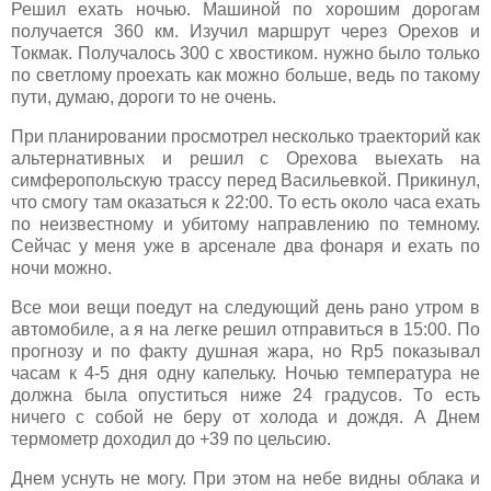
Решил ехать ночью. Машиной по хорошим дорогам
получается 360 км. Изучил маршрут через Орехов и
Токмак. Получалось 300 с хвостиком. нужно было только
по светлому проехать как можно больше, ведь по такому
пути, думаю, дороги то не очень.
При планировании просмотрел несколько траекторий как
альтернативных и решил с Орехова выехать на
симферопольскую трассу перед Васильевкой. Прикинул,
что смогу там оказаться к 22:00. То есть около часа ехать
по неизвестному и убитому направлению по темному.
Сейчас у меня уже в арсенале два фонаря и ехать по
ночи можно.
Все мои вещи поедут на следующий день рано утром в
автомобиле, а я на легке решил отправиться в 15:00. По
прогнозу и по факту душная жара, но Rp5 показывал
часам к 4-5 дня одну капельку. Ночью температура не
должна была опуститься ниже 24 градусов. То есть
ничего с собой не беру от холода и дождя. А Днем
термометр доходил до +39 по цельсию.
Днем уснуть не могу. При этом на небе видны облака и