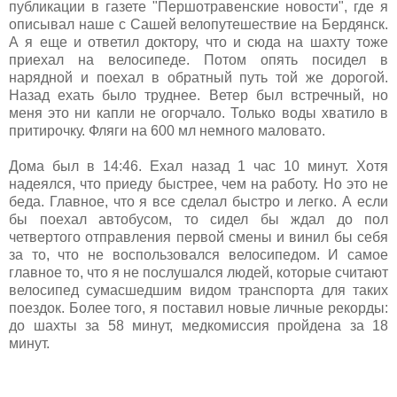
публикации в газете "Першотравенские новости", где я
описывал наше с Сашей велопутешествие на Бердянск.
А я еще и ответил доктору, что и сюда на шахту тоже
приехал на велосипеде. Потом опять посидел в
нарядной и поехал в обратный путь той же дорогой.
Назад ехать было труднее. Ветер был встречный, но
меня это ни капли не огорчало. Только воды хватило в
притирочку. Фляги на 600 мл немного маловато.
Дома был в 14:46. Ехал назад 1 час 10 минут. Хотя
надеялся, что приеду быстрее, чем на работу. Но это не
беда. Главное, что я все сделал быстро и легко. А если
бы поехал автобусом, то сидел бы ждал до пол
четвертого отправления первой смены и винил бы себя
за то, что не воспользовался велосипедом. И самое
главное то, что я не послушался людей, которые считают
велосипед сумасшедшим видом транспорта для таких
поездок. Более того, я поставил новые личные рекорды:
до шахты за 58 минут, медкомиссия пройдена за 18
минут.