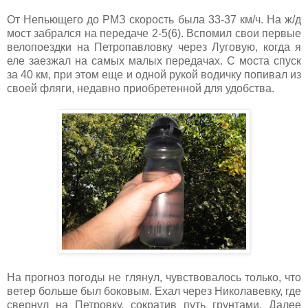
От Непьющего до РМЗ скорость была 33-37 км/ч. На ж/д
мост забрался на передаче 2-5(6). Вспомил свои первые
велопоездки на Петропавловку через Луговую, когда я
еле заезжал на самых малых передачах. С моста спуск
за 40 км, при этом еще и одной рукой водичку попивал из
своей фляги, недавно приобретенной для удобства.
На прогноз погоды не глянул, чувствовалось только, что
ветер больше был боковым. Ехал через Николавевку, где
свернул на Петровку, сократив путь грунтами. Далее