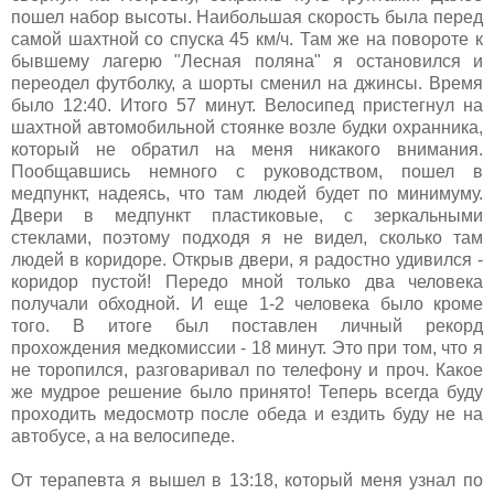
пошел набор высоты. Наибольшая скорость была перед
самой шахтной со спуска 45 км/ч. Там же на повороте к
бывшему лагерю "Лесная поляна" я остановился и
переодел футболку, а шорты сменил на джинсы. Время
было 12:40. Итого 57 минут. Велосипед пристегнул на
шахтной автомобильной стоянке возле будки охранника,
который не обратил на меня никакого внимания.
Пообщавшись немного с руководством, пошел в
медпункт, надеясь, что там людей будет по минимуму.
Двери в медпункт пластиковые, с зеркальными
стеклами, поэтому подходя я не видел, сколько там
людей в коридоре. Открыв двери, я радостно удивился -
коридор пустой! Передо мной только два человека
получали обходной. И еще 1-2 человека было кроме
того. В итоге был поставлен личный рекорд
прохождения медкомиссии - 18 минут. Это при том, что я
не торопился, разговаривал по телефону и проч. Какое
же мудрое решение было принято! Теперь всегда буду
проходить медосмотр после обеда и ездить буду не на
автобусе, а на велосипеде.
От терапевта я вышел в 13:18, который меня узнал по